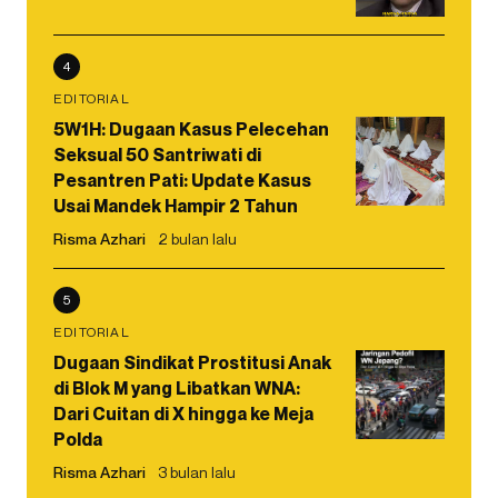
4
EDITORIAL
5W1H: Dugaan Kasus Pelecehan
Seksual 50 Santriwati di
Pesantren Pati: Update Kasus
Usai Mandek Hampir 2 Tahun
Risma Azhari
2 bulan lalu
5
EDITORIAL
Dugaan Sindikat Prostitusi Anak
di Blok M yang Libatkan WNA:
Dari Cuitan di X hingga ke Meja
Polda
Risma Azhari
3 bulan lalu