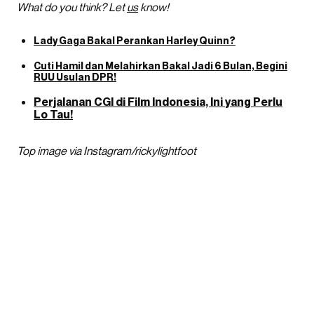
What do you think? Let
us
know!
Lady Gaga Bakal Perankan Harley Quinn?
Cuti Hamil dan Melahirkan Bakal Jadi 6 Bulan, Begini
RUU Usulan DPR!
Perjalanan CGI di Film Indonesia, Ini yang Perlu
Lo Tau!
Top image via Instagram/rickylightfoot