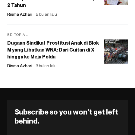
2 Tahun
Risma Azhari
2 bulan lalu
EDITORIAL
Dugaan Sindikat Prostitusi Anak di Blok
M yang Libatkan WNA: Dari Cuitan di X
hingga ke Meja Polda
Risma Azhari
3 bulan lalu
Subscribe so you won’t get left
behind.