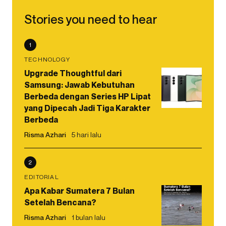
Stories you need to hear
1
TECHNOLOGY
Upgrade Thoughtful dari
Samsung: Jawab Kebutuhan
Berbeda dengan Series HP Lipat
yang Dipecah Jadi Tiga Karakter
Berbeda
Risma Azhari
5 hari lalu
2
EDITORIAL
Apa Kabar Sumatera 7 Bulan
Setelah Bencana?
Risma Azhari
1 bulan lalu