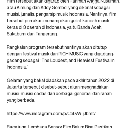
Film tersebut akan digarap oleh Rahman Angga Kusumah,
atau Kimung dan Addy Gembel yang dikenal sebagai
musisi, jurnalis, pengarsip musik Indonesia. Nantinya, film
tersebut pun akan menampilkan geliat kancah musik
keras di 3 daerah di Indonesia, yaitu Banda Aceh,
Sukabumi dan Tangerang.
Rangkaian program tersebut nantinya akan ditutup
dengan festival musik dari RICH MUSIC yang digadang-
gadang sebagai “The Loudest, and Heaviest Festival in
Indonesia.”
Gelaran yang bakal diadakan pada akhir tahun 2022 di
Jakarta tersebut disebut-sebut akan menghadirkan
musisi-musisi cadas dari berbagai generasi dan ranah
yang berbeda.
https://www.instagram.com/p/CeLvW-jJbmt/
Baca juga:
Lembaga Sensor Film Belum Bisa Pastikan