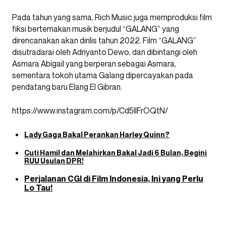
Pada tahun yang sama, Rich Music juga memproduksi film
fiksi bertemakan musik berjudul “GALANG” yang
direncanakan akan dirilis tahun 2022. Film “GALANG”
disutradarai oleh Adriyanto Dewo, dan dibintangi oleh
Asmara Abigail yang berperan sebagai Asmara,
sementara tokoh utama Galang dipercayakan pada
pendatang baru Elang El Gibran.
https://www.instagram.com/p/Cd5llFrOQtN/
Lady Gaga Bakal Perankan Harley Quinn?
Cuti Hamil dan Melahirkan Bakal Jadi 6 Bulan, Begini
RUU Usulan DPR!
Perjalanan CGI di Film Indonesia, Ini yang Perlu
Lo Tau!