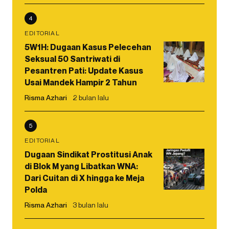
4
EDITORIAL
5W1H: Dugaan Kasus Pelecehan
Seksual 50 Santriwati di
Pesantren Pati: Update Kasus
Usai Mandek Hampir 2 Tahun
Risma Azhari
2 bulan lalu
5
EDITORIAL
Dugaan Sindikat Prostitusi Anak
di Blok M yang Libatkan WNA:
Dari Cuitan di X hingga ke Meja
Polda
Risma Azhari
3 bulan lalu