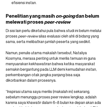
efisiensi instan.
Penelitian yang masih
on-going
dan belum
melewati proses
peer-review
Di sisi lain perlu diketahui pula bahwa studi ini belum melalui
proses
peer-review
alias evaluasi oleh ahli di bidang yang
sama, serta melibatkan jumlah peserta yang sedikit.
Namun, penulis utama makalah tersebut, Nataliya
Kosmyna, merasa penting untuk merilis temuan ini guna
menyuarakan kekhawatiran bahwa ketika masyarakat
semakin bergantung pada LLM demi kemudahan instan,
perkembangan otak jangka panjang bisa saja
dikorbankan dalam prosesnya.
“Inspirasi utama saya merilis (makalah ini) sekarang,
sebelum menunggu proses peer review lengkap, adalah
karena saya khawatir dalam 6–8 bulan ke depan akan ada