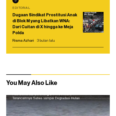
5
EDITORIAL
Dugaan Sindikat Prostitusi Anak
di Blok M yang Libatkan WNA:
Dari Cuitan di X hingga ke Meja
Polda
Risma Azhari
3 bulan lalu
You May Also Like