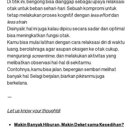
Di titik ini, bengong bisa dianggap sebagai upaya relaksasi
otak untuk beban sehari-hari. Sebuah kompromi untuk
tetap melakukan proses kognitif dengan
less effort
dan
less strain
.
Disinyalir, hal ini juga kalau dipicu secara sadar dan optimal
bisa meningkatkan fungsi otak.
Kamu bisa mulai latihan dengan cara relaksasi diri di waktu
luang, berolahraga agar asupan oksigen ke otak cukup,
mengurangi
screentime
, dan melakukan aktivitas yang
melibatkan observasi hal-hal di sekitarmu.
Contohnya, kamu bisa jalan, bepergian sembari melihat
banyak hal. Selagi berjalan, biarkan pikiranmu juga
berkelana.
—
Let us know your thoughts
!
Makin Banyak Hiburan, Makin Deket sama Kesedihan?