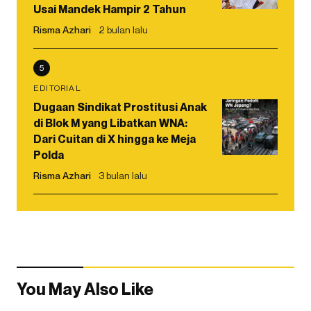
Usai Mandek Hampir 2 Tahun
Risma Azhari
2 bulan lalu
5
EDITORIAL
Dugaan Sindikat Prostitusi Anak
di Blok M yang Libatkan WNA:
Dari Cuitan di X hingga ke Meja
Polda
Risma Azhari
3 bulan lalu
You May Also Like