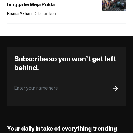
hingga ke Meja Polda
Risma Azhari
3 bulan lalu
Subscribe so you won’t get left
behind.
Your daily intake of everything trending