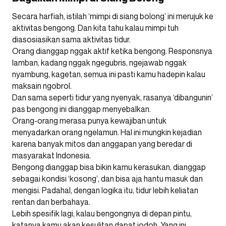
Secara harfiah, istilah ‘mimpi di siang bolong’ ini merujuk ke
aktivitas bengong. Dan kita tahu kalau mimpi tuh
diasosiasikan sama aktivitas tidur.
Orang dianggap nggak aktif ketika bengong. Responsnya
lamban, kadang nggak ngegubris, ngejawab nggak
nyambung, kagetan, semua ini pasti kamu hadepin kalau
maksain ngobrol.
Dan sama seperti tidur yang nyenyak, rasanya ‘dibangunin’
pas bengong ini dianggap menyebalkan.
Orang-orang merasa punya kewajiban untuk
menyadarkan orang ngelamun. Hal ini mungkin kejadian
karena banyak mitos dan anggapan yang beredar di
masyarakat Indonesia.
Bengong dianggap bisa bikin kamu kerasukan, dianggap
sebagai kondisi ‘kosong’, dan bisa aja hantu masuk dan
mengisi. Padahal, dengan logika itu, tidur lebih keliatan
rentan dan berbahaya.
Lebih spesifik lagi, kalau bengongnya di depan pintu,
katanya kamu akan kesulitan dapat jodoh. Yang ini