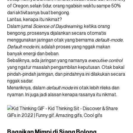
of Oregon, selain tidur, orang ngabisin waktu sampe 50%
dari aktivitasnya buat bengong.
Lantas, kenapa itu nikmat?
Dalam jurnal
Science of Daydreaming
, ketika orang
bengong, prosesnya dijalankan secara otomatis
menggunakan jaringan otak yang bernama
default-mode.
Default mode
ini, adalah proses yang nggak makan
banyak energi dan beban.
Sebaliknya, ada jaringan yang namanya
executive control
yang ngatur masalah pengambilan keputusan. Otak bakal
pindah-pindah jaringan, dan pindahnya ini dilakukan secara
nggak sadar.
Menariknya, dalam
default mode
ini otak lebih rileks dan
nyaman. Ini juga jadi alasan kenapa rasanya itu nikmat.
Bagaikan Mimpi di Siang Bolong