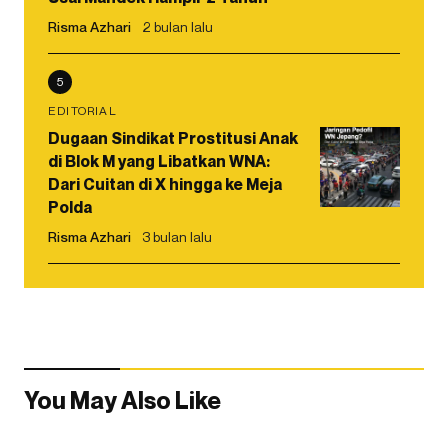
Risma Azhari
2 bulan lalu
5
EDITORIAL
Dugaan Sindikat Prostitusi Anak
di Blok M yang Libatkan WNA:
Dari Cuitan di X hingga ke Meja
Polda
Risma Azhari
3 bulan lalu
You May Also Like