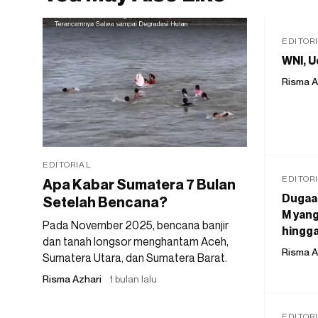
EDITOR
WNI, U
Risma A
EDITORIAL
EDITOR
Apa Kabar Sumatera 7 Bulan
Dugaan
Setelah Bencana?
M yang
Pada November 2025, bencana banjir
hingga
dan tanah longsor menghantam Aceh,
Risma A
Sumatera Utara, dan Sumatera Barat.
Risma Azhari
1 bulan lalu
EDITOR