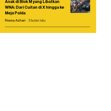
Anak di Blok M yang Libatkan
WNA: Dari Cuitan di X hingga ke
Meja Polda
Risma Azhari
3 bulan lalu