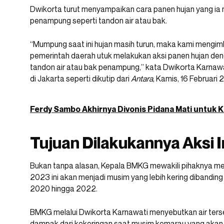
Dwikorta turut menyampaikan cara panen hujan yang ia
penampung seperti tandon air atau bak.
“Mumpung saat ini hujan masih turun, maka kami mengi
pemerintah daerah utuk melakukan aksi panen hujan 
tandon air atau bak penampung,” kata Dwikorta Karna
di Jakarta seperti dikutip dari
Antara
, Kamis, 16 Februari 
Ferdy Sambo Akhirnya Divonis Pidana Mati untuk 
Tujuan Dilakukannya Aksi I
Bukan tanpa alasan, Kepala BMKG mewakili pihaknya 
2023 ini akan menjadi musim yang lebih kering dibanding
2020 hingga 2022.
BMKG melalui Dwikorta Karnawati menyebutkan air terse
dampak dari kekeringan saat musim kemarau yang akan 