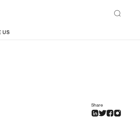
E US
Share