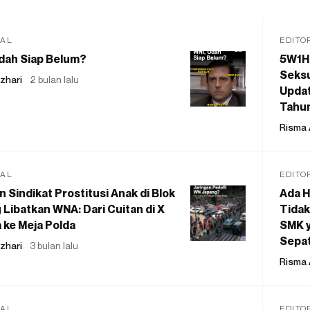
IAL
EDITO
dah Siap Belum?
5W1H
Seksu
zhari
2 bulan lalu
Updat
Tahu
Risma 
IAL
EDITO
 Sindikat Prostitusi Anak di Blok
Ada H
 Libatkan WNA: Dari Cuitan di X
Tidak
 ke Meja Polda
SMK y
Sepat
zhari
3 bulan lalu
Risma 
IAL
EDITO