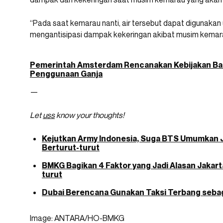
“Pada saat kemarau nanti, air tersebut dapat digunakan
mengantisipasi dampak kekeringan akibat musim kemarau
Pemerintah Amsterdam Rencanakan Kebijakan Ba
Penggunaan Ganja
—
Let
uss
know your thoughts!
Kejutkan Army Indonesia, Suga BTS Umumkan Ja
Berturut-turut
BMKG Bagikan 4 Faktor yang Jadi Alasan Jakart
turut
Dubai Berencana Gunakan Taksi Terbang seba
Image: ANTARA/HO-BMKG