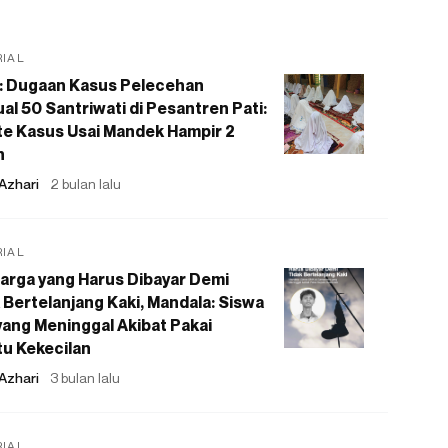
RIAL
: Dugaan Kasus Pelecehan
al 50 Santriwati di Pesantren Pati:
e Kasus Usai Mandek Hampir 2
n
Azhari
2 bulan lalu
RIAL
arga yang Harus Dibayar Demi
 Bertelanjang Kaki, Mandala: Siswa
ang Meninggal Akibat Pakai
u Kekecilan
Azhari
3 bulan lalu
RIAL