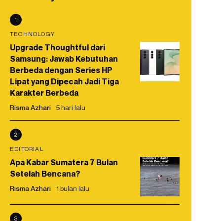
1
TECHNOLOGY
Upgrade Thoughtful dari
Samsung: Jawab Kebutuhan
Berbeda dengan Series HP
Lipat yang Dipecah Jadi Tiga
Karakter Berbeda
Risma Azhari
5 hari lalu
2
EDITORIAL
Apa Kabar Sumatera 7 Bulan
Setelah Bencana?
Risma Azhari
1 bulan lalu
3