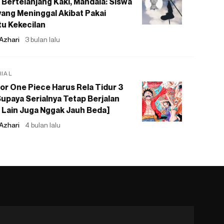
 Bertelanjang Kaki, Mandala: Siswa
ang Meninggal Akibat Pakai
u Kekecilan
Azhari
3 bulan lalu
RIAL
or One Piece Harus Rela Tidur 3
upaya Serialnya Tetap Berjalan
 Lain Juga Nggak Jauh Beda]
Azhari
4 bulan lalu