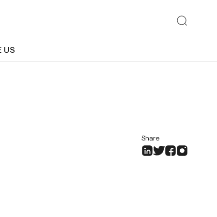
E US
Share