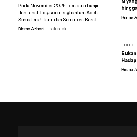
M yang
Pada November 2025, bencana banjir
hingga
dan tanah longsor menghantam Aceh,
Risma A
Sumatera Utara, dan Sumatera Barat.
Risma Azhari
1 bulan lalu
EDITOR
Bukan 
Hadapi
Risma A