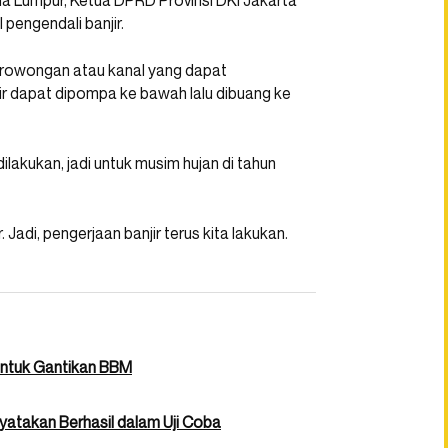
ala Lumpur, Ketua DPRD Provinsi DKI Jakarta
pengendali banjir.
 terowongan atau kanal yang dapat
a air dapat dipompa ke bawah lalu dibuang ke
ilakukan, jadi untuk musim hujan di tahun
Jadi, pengerjaan banjir terus kita lakukan.
untuk Gantikan BBM
yatakan Berhasil dalam Uji Coba