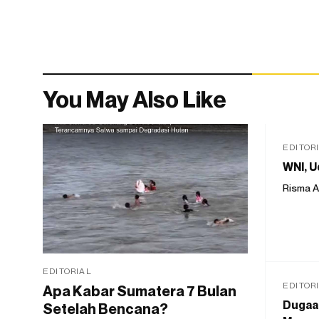
You May Also Like
EDITOR
WNI, U
Risma A
EDITORIAL
EDITOR
Apa Kabar Sumatera 7 Bulan
Dugaan
Setelah Bencana?