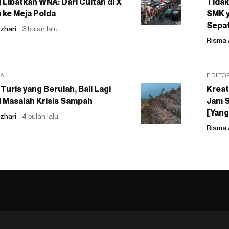
 Libatkan WNA: Dari Cuitan di X
Tidak
 ke Meja Polda
SMK y
Sepat
zhari
3 bulan lalu
Risma 
IAL
EDITO
Turis yang Berulah, Bali Lagi
Kreat
 Masalah Krisis Sampah
Jam S
[Yang
zhari
4 bulan lalu
Risma 