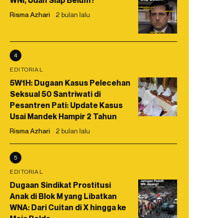
WNI, Udah Siap Belum?
Risma Azhari
2 bulan lalu
4
EDITORIAL
5W1H: Dugaan Kasus Pelecehan
Seksual 50 Santriwati di
Pesantren Pati: Update Kasus
Usai Mandek Hampir 2 Tahun
Risma Azhari
2 bulan lalu
5
EDITORIAL
Dugaan Sindikat Prostitusi
Anak di Blok M yang Libatkan
WNA: Dari Cuitan di X hingga ke