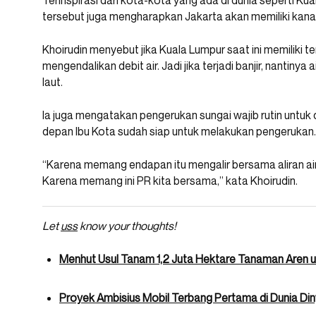
Terinspirasi dari kota-kota yang ada di dunia seperti Ku
tersebut juga mengharapkan Jakarta akan memiliki kanal 
Khoirudin menyebut jika Kuala Lumpur saat ini memiliki
mengendalikan debit air. Jadi jika terjadi banjir, nantiny
laut.
Ia juga mengatakan pengerukan sungai wajib rutin untuk d
depan Ibu Kota sudah siap untuk melakukan pengerukan.
“Karena memang endapan itu mengalir bersama aliran air. 
Karena memang ini PR kita bersama,” kata Khoirudin.
Let
uss
know your thoughts!
Menhut Usul Tanam 1,2 Juta Hektare Tanaman Aren 
Proyek Ambisius Mobil Terbang Pertama di Dunia Din