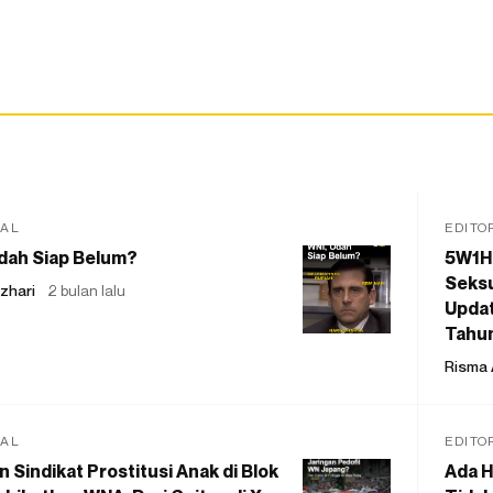
IAL
EDITO
dah Siap Belum?
5W1H
Seksu
zhari
2 bulan lalu
Updat
Tahu
Risma 
IAL
EDITO
 Sindikat Prostitusi Anak di Blok
Ada H