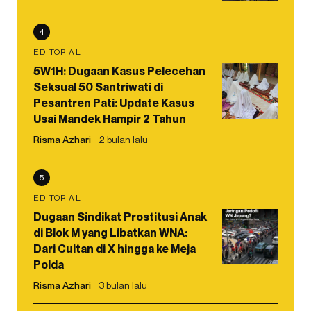
4
EDITORIAL
5W1H: Dugaan Kasus Pelecehan
Seksual 50 Santriwati di
Pesantren Pati: Update Kasus
Usai Mandek Hampir 2 Tahun
Risma Azhari
2 bulan lalu
5
EDITORIAL
Dugaan Sindikat Prostitusi Anak
di Blok M yang Libatkan WNA:
Dari Cuitan di X hingga ke Meja
Polda
Risma Azhari
3 bulan lalu