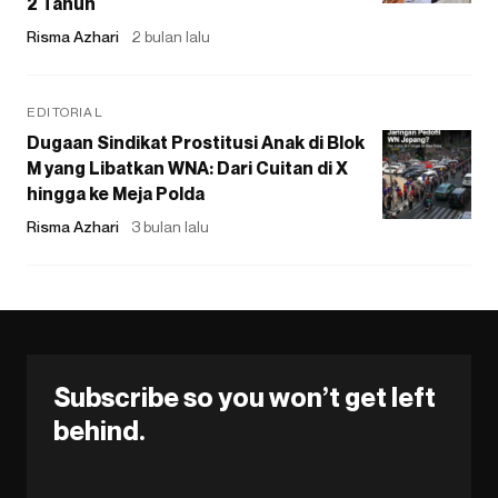
2 Tahun
Risma Azhari
2 bulan lalu
EDITORIAL
Dugaan Sindikat Prostitusi Anak di Blok
M yang Libatkan WNA: Dari Cuitan di X
hingga ke Meja Polda
Risma Azhari
3 bulan lalu
Subscribe so you won’t get left
behind.