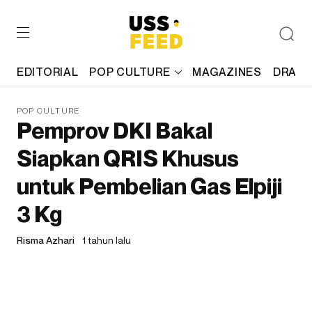
EDITORIAL
POP CULTURE
MAGAZINES
DRAFT
POP CULTURE
Pemprov DKI Bakal
Siapkan QRIS Khusus
untuk Pembelian Gas Elpiji
3 Kg
Risma Azhari
1 tahun lalu