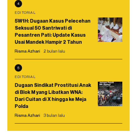
4
EDITORIAL
5W1H: Dugaan Kasus Pelecehan
Seksual 50 Santriwati di
Pesantren Pati: Update Kasus
Usai Mandek Hampir 2 Tahun
Risma Azhari
2 bulan lalu
5
EDITORIAL
Dugaan Sindikat Prostitusi Anak
di Blok M yang Libatkan WNA:
Dari Cuitan di X hingga ke Meja
Polda
Risma Azhari
3 bulan lalu