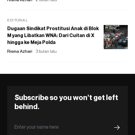
EDITORIAL
Dugaan Sindikat Prostitusi Anak di Blok
M yang Libatkan WNA: Dari Cuitan di X
hingga ke Meja Polda
Risma Azhari
3 bulan lalu
Subscribe so you won’t get left
behind.