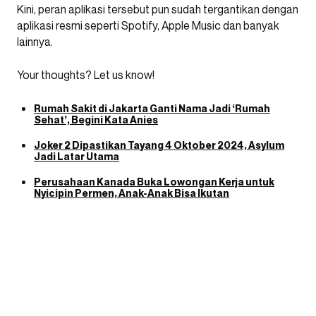
Kini, peran aplikasi tersebut pun sudah tergantikan dengan
aplikasi resmi seperti Spotify, Apple Music dan banyak
lainnya.
Your thoughts? Let us know!
Rumah Sakit di Jakarta Ganti Nama Jadi ‘Rumah
Sehat’, Begini Kata Anies
Joker 2 Dipastikan Tayang 4 Oktober 2024, Asylum
Jadi Latar Utama
Perusahaan Kanada Buka Lowongan Kerja untuk
Nyicipin Permen, Anak-Anak Bisa Ikutan