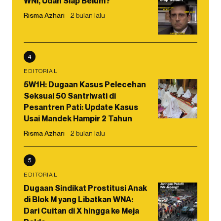
WNI, Udah Siap Belum?
Risma Azhari
2 bulan lalu
4
EDITORIAL
5W1H: Dugaan Kasus Pelecehan
Seksual 50 Santriwati di
Pesantren Pati: Update Kasus
Usai Mandek Hampir 2 Tahun
Risma Azhari
2 bulan lalu
5
EDITORIAL
Dugaan Sindikat Prostitusi Anak
di Blok M yang Libatkan WNA:
Dari Cuitan di X hingga ke Meja