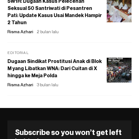
5W1H: Dugaan Kasus Pelecehan
Seksual 50 Santriwati di Pesantren
Pati: Update Kasus Usai Mandek Hampir
2 Tahun
Risma Azhari
2 bulan lalu
EDITORIAL
Dugaan Sindikat Prostitusi Anak di Blok
M yang Libatkan WNA: Dari Cuitan di X
hingga ke Meja Polda
Risma Azhari
3 bulan lalu
Subscribe so you won’t get left