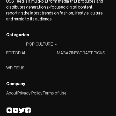
USS Feed is a multi-platform media that produces and
distributes generation z-focused digital content,
reporting the latest trends on fashion, lifestyle, culture,
and music to its audience.
Categories
POP CULTURE
EDITORIAL
MAGAZINES
DRAFT PICKS
WRITE US
Company
About
Privacy Policy
Terms of Use